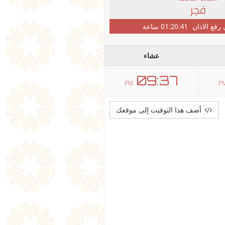
فجر
 رفع الاذان
01:20:41
ساعة
عشاء
09:37
PM
P
أضف هذا التوقيت إلى موقعك