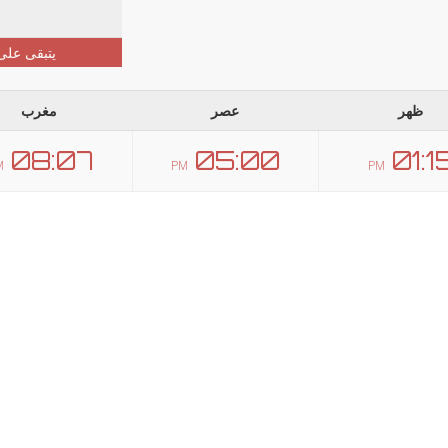
يتبقى على
ظهر
عصر
مغرب
08:07
05:00
01:1
M
PM
PM