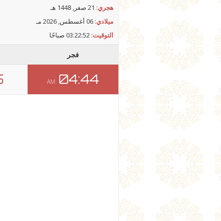
هجري
: 21 صفر, 1448 هـ
ميلادي
: 06 أغسطس, 2026 مـ
التوقيت
:
03:22:52 صباحًا
فجر
5
04:44
AM