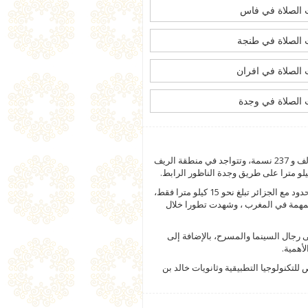
الصلاة في فاس
الصلاة في طنجة
الصلاة في افران
الصلاة في وجدة
تقع مدينة بركان في المملكة المغربية وتعد عاصمة لإقليم بركان وحسب التعداد السكاني لسنة 2014 فقد بلغ عدد سكانها نحو 109 ألف و 237 نسمة، وتتواجد في منطقة الريف
و مترا على طريق وجدة الناظور الرابط.
وتعتبر مدينة بركان قريبة من شاطئ السعيدية الذي يبعد نحو 25 كيلو مترا ويتبع عمالتها، كما أن المسافة بينها وبين واد كيس على الحدود مع الجزائر تبلغ نحو 15 كيلو مترا فقط،
المهمة في المغرب ، وشهدت تطورا خلال
ى رجال السينما والمسرح، بالإضافة إلى
أهمية.
لتكنولوجيا التطبيقية وثانويات خالد بن