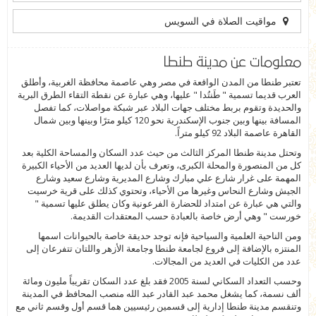
مواقيت الصلاة في السويس
معلومات عن مدينة طنطا
تعتبر طنطا من المدن الواقعة في مصر وهي عاصمة محافظة الغربية، وأطلق
العرب قديما تسمية " طَنتُدا " عليها، وهي عبارة عن نقطة التقاء الطرق البرية
والحديدة وتقوم بربط مختلف جهات البلاد عبر شبكة مواصلات، كما تفصل
المسافة بينها وبين جنوب الإسكندرية نحو 120 كيلو مترًا وبينها وبين شمال
القاهرة عاصمة البلاد 92 كيلو متراً.
وتحتل مدينة طنطا المركز الثالث من حيث عدد السكان والمساحة الكلية بعد
كل من المنصورة والمحلة الكبرى، وتعرف بأن لديها العديد من الأحياء الكبيرة
المهمة على غرار شارع علي مبارك وشارع المديرية وشارع سعيد وشارع
الجيش وشارع النحاس وغيرها من الأحياء، وتحتوي كذلك على قرية خرسيت
والتي هي عبارة عن امتداد للحضارة الفرعونية وكان يطلق عليها تسمية "
خورست " وهي أرض خاصة بالعبادة حسب المعتقدات القديمة.
ومن الناحية العلمية والسياحية فإنه توجد حديقة خاصة بالحيوانات اسمها
المنتزه بالإضافة إلى فروع لجامعة طنطا وجامعة الأزهر واللتان تتفرعان إلى
عدد من الكليات في العديد من المجالات.
وحسب التعداد السكاني لسنة 2005 فقد بلغ عدد السكان تقريباً مليون ومائة
ألف نسمة، كما يشغل محمد عبد القادر عبد الله منصب المحافظ في المدينة
وتنقسم مدينة طنطا إدارية إلى قسمين رئيسيين هما قسم أول وقسم ثاني مع