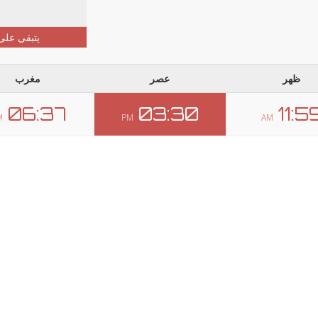
يتبقى على
ظهر
عصر
مغرب
06:37
03:30
11:5
M
PM
AM