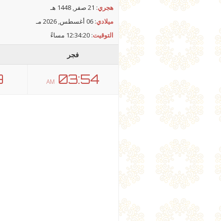
هجري
: 21 صفر, 1448 هـ
ميلادي
: 06 أغسطس, 2026 مـ
التوقيت
:
12:34:20 مساءً
فجر
9
03:54
AM