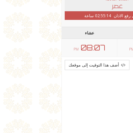
عصر
 رفع الاذان
02:55:14
ساعة
عشاء
08:07
PM
P
أضف هذا التوقيت إلى موقعك