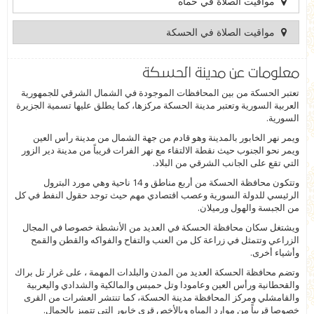
مواقيت الصلاة في حماه
مواقيت الصلاة في الحسكة
معلومات عن مدينة الحسكة
تعتبر الحسكة من بين المحافظات الموجودة في الشمال الشرقي للجمهورية
العربية السورية وتعتبر مدينة الحسكة مركزها، كما يطلق عليها تسمية الجزيرة
السورية.
ويمر نهر الخابور بالمدينة وهو قادم من جهة الشمال من مدينة رأس العين
ويمر نحو الجنوب حيث نقطة الالتقاء مع نهر الفرات قريباً من مدينة دير الزور
التي تقع على الجانب الشرقي من البلاد.
وتتكون محافظة الحسكة من أربع مناطق و 14 ناحية وهي مورد البترول
الرئيسي للدولة السورية وعصب اقتصادي مهم حيث توجد حقول النفط في كل
من الجبسة والهول ورميلان.
ويشتغل سكان محافظة الحسكة في العديد من الأنشطة خصوصا في المجال
الزراعي وتتمثل في زراعة كل من العنب والتفاح والفواكه والقطن والقمح
وأشياء أخرى.
وتضم محافظة الحسكة العديد من المدن والبلدات المهمة ، على غرار تل براك
والقحطانية ورأس العين وعامودا وتل حميس والمالكية والشدادي واليعربية
والقامشلي ومركز المحافظة مدينة الحسكة، كما تنتشر العشرات من القرى
خصوصا قريباً من موارد المياه وبالأخص قرى خابور التي تتميز بالجمال.