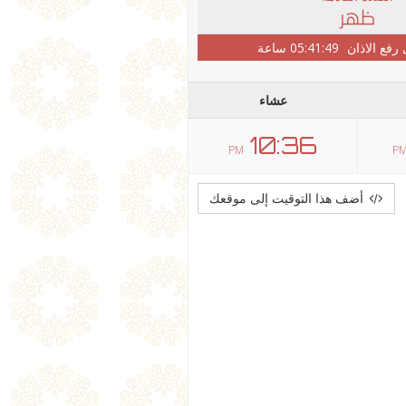
ظهر
 رفع الاذان
05:41:49
ساعة
عشاء
10:36
PM
P
أضف هذا التوقيت إلى موقعك