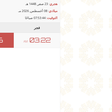
هجري
: 23 صفر, 1448 هـ
ميلادي
: 08 أغسطس, 2026 مـ
التوقيت
:
07:53:44 صباحًا
فجر
6
03:22
AM