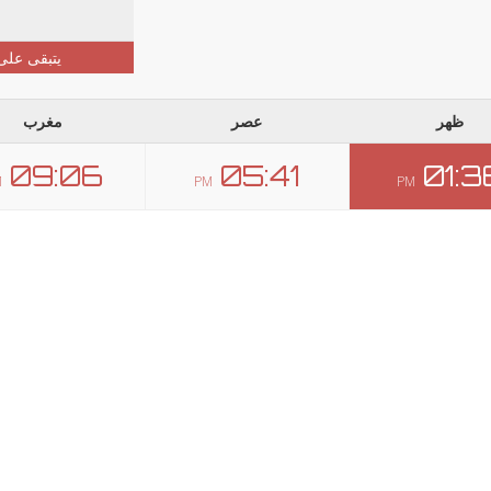
يتبقى على
ظهر
عصر
مغرب
09:06
05:41
01:3
M
PM
PM