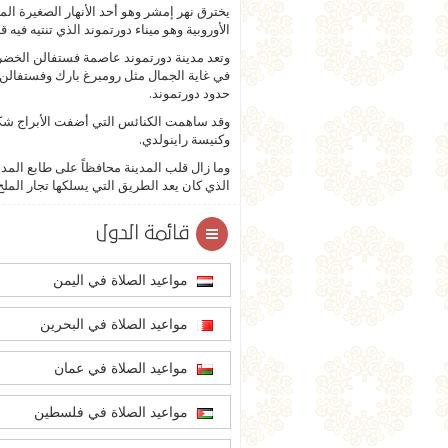
يخترق نهر إمشر وهو أحد الأنهار الصغيرة المد
الأوروبية وهو ميناء دورتموند الذي تنتيه فيه ق
وتعد مدينة دورتموند عاصمة فستفالن الخضر
في غاية الجمال مثل رومبرغ بارك وفستفالن
حدود دورتموند.
وقد ساهمت الكنائس التي أضفت الأبراج شكلا
وكنيسة راينولدي.
وما زال قلب المدينة محافظاً على طابع ال
الذي كان يعد الطريق التي يسلكها تجار المل
قائمة الدول
مواعيد الصلاة في اليمن
مواعيد الصلاة في البحرين
مواعيد الصلاة في عمان
مواعيد الصلاة في فلسطين