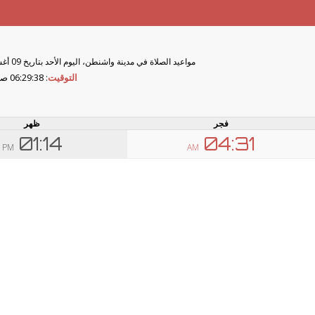
مواعيد الصلاة في مدينة واشنطن، اليوم الأحد بتاريخ 09 أغسطس, 2026 الموافق 24 صفر, 1448.
التوقيت
:
06:29:37 صباحًا
فجر
ظهر
01:14
04:31
PM
AM